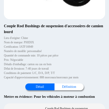
Couple Rod Bushings de suspension d'accessoires de camion
lourd
Lieu d'origine: Chine
Nom de marque: PHIDIX
Certification: IATF16949
Numéro de modèle: personnalisé
Quantité de commande min: 10 pièces par pièce
Prix: Négociable
Détails d'emballage: carton ou cas en bois
Délai de livraison: 7-40 jours de travail
Conditions de paiement: L/C, D/A, D/P, T/T
Capacité d'approvisionnement: 888 morceaux/morceaux par mois
Détail
Définition
Mettre en évidence:
Pour les véhicules à moteur à combustion
Couple Rod Bushings de suspension