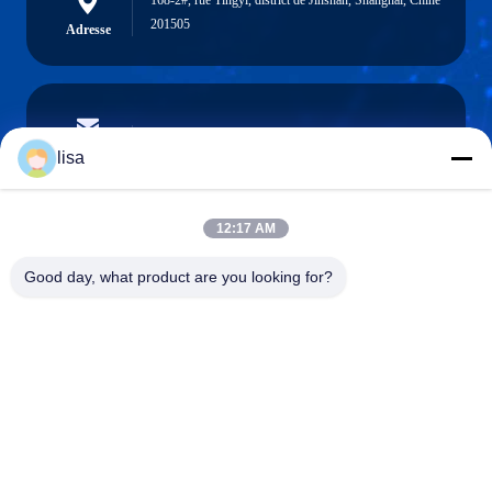
168-2#, rue Tingyi, district de Jinshan, Shanghai, Chine
201505
Adresse
lisa.tu@phidixglobal.com
E-mail
lisa
12:17 AM
0086-21-37214606
Good day, what product are you looking for?
Téléphone
Phidix Motion Controls (Shanghai) Co., Ltd.