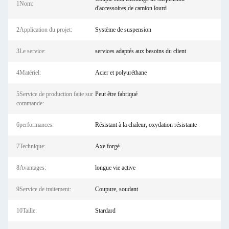
1Nom:
d'accessoires de camion lourd
2Application du projet:
Système de suspension
3Le service:
services adaptés aux besoins du client
4Matériel:
Acier et polyuréthane
5Service de production faite sur
Peut être fabriqué
commande:
6performances:
Résistant à la chaleur, oxydation résistante
7Technique:
Axe forgé
8Avantages:
longue vie active
9Service de traitement:
Coupure, soudant
10Taille:
Stardard