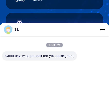
Adresse
lisa.tu@phidixglobal.com
E-mail
lisa
8:38 PM
0086-21-37214606
Good day, what product are you looking for?
Téléphone
Phidix Motion Controls (Shanghai) Co., Ltd.