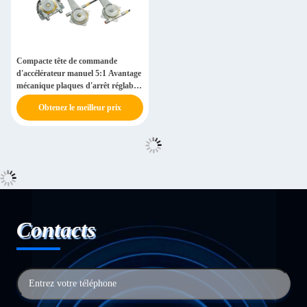
Compacte tête de commande
d'accélérateur manuel 5:1 Avantage
mécanique plaques d'arrêt réglables
et entrée de câble OEM-compatible
Obtenez le meilleur prix
Contacts