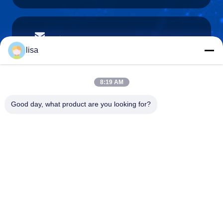
lisa.tu@phidixglobal.com
E-mail
lisa
8:19 AM
0086-21-37214606
Good day, what product are you looking for?
Téléphone
Phidix Motion Controls (Shanghai) Co., Ltd.