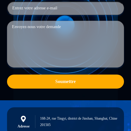
Soumettre
168-2#, rue Tingyi, district de Jinshan, Shanghai, Chine
201505
Adresse