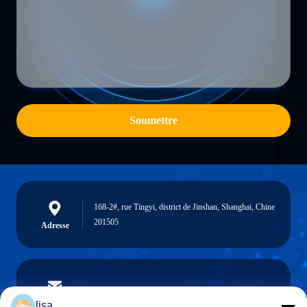
Soumettre
168-2#, rue Tingyi, district de Jinshan, Shanghai, Chine
201505
Adresse
lisa.tu@phidixglobal.com
E-mail
lisa