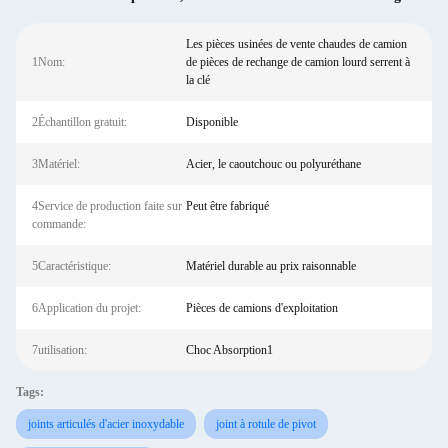
Les pièces usinées de vente chaudes de camion
1Nom:
de pièces de rechange de camion lourd serrent à
la clé
2Échantillon gratuit:
Disponible
3Matériel:
Acier, le caoutchouc ou polyuréthane
4Service de production faite sur
Peut être fabriqué
commande:
5Caractéristique:
Matériel durable au prix raisonnable
6Application du projet:
Pièces de camions d'exploitation
7utilisation:
Choc Absorption1
Tags:
joints articulés d'acier inoxydable
joint à rotule de pivot