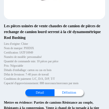
Les pièces usinées de vente chaudes de camion de pièces de
rechange de camion lourd serrent à la clé dynamométrique
Rod Bushing
Lieu d'origine: Chine
Nom de marque: PHIDIX
Certification: IATF16949
Numéro de modèle: personnalisé
Quantité de commande min: 10 pièces par pièce
Prix: Négociable
Détails d'emballage: carton ou cas en bois
Délai de livraison: 7-40 jours de travail
Conditions de paiement: L/C, D/A, D/P, T/T
Capacité d'approvisionnement: 888 morceaux/morceaux par mois
Détail
Définition
Mettre en évidence:
Parties de camions Résistance au couple
,
Résistants à la compression
,
Vente à chaud de la torsade à la tige