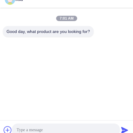
7:01 AM
0086-21-37214606
Good day, what product are you looking for?
Téléphone
Phidix Motion Controls (Shanghai) Co., Ltd.
Phidix Motion Controls (Shanghai) Co., Ltd.
Obtenez le meilleur prix
Obtenez une citation