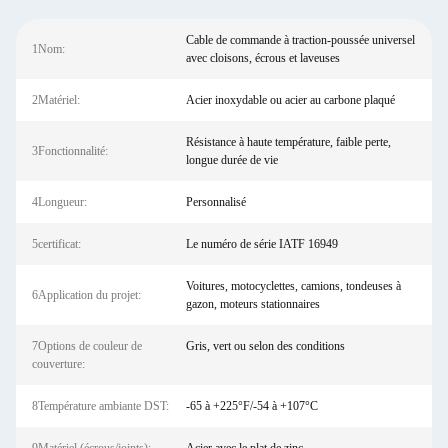
Cable de commande à traction-poussée universel
1Nom:
avec cloisons, écrous et laveuses
2Matériel:
Acier inoxydable ou acier au carbone plaqué
Résistance à haute température, faible perte,
3Fonctionnalité:
longue durée de vie
4Longueur:
Personnalisé
5certificat:
Le numéro de série IATF 16949
Voitures, motocyclettes, camions, tondeuses à
6Application du projet:
gazon, moteurs stationnaires
7Options de couleur de
Gris, vert ou selon des conditions
couverture:
8Température ambiante DST:
-65 à +225°F/-54 à +107°C