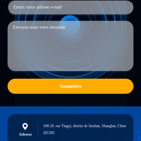
Soumettre
168-2#, rue Tingyi, district de Jinshan, Shanghai, Chine
201505
Adresse