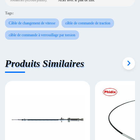
9Matériel (écrous/joints):
Acier avec le plat de zinc
Tags:
Câble de changement de vitesse
câble de commande de traction
câble de commande à verrouillage par torsion
Produits Similaires