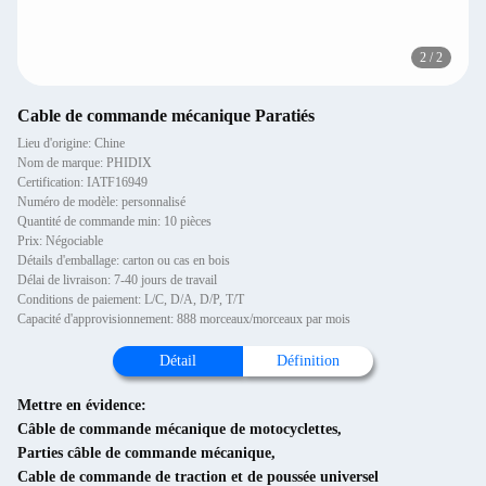
2
/
2
Cable de commande mécanique Paratiés
Lieu d'origine: Chine
Nom de marque: PHIDIX
Certification: IATF16949
Numéro de modèle: personnalisé
Quantité de commande min: 10 pièces
Prix: Négociable
Détails d'emballage: carton ou cas en bois
Délai de livraison: 7-40 jours de travail
Conditions de paiement: L/C, D/A, D/P, T/T
Capacité d'approvisionnement: 888 morceaux/morceaux par mois
Détail
Définition
Mettre en évidence:
Câble de commande mécanique de motocyclettes
,
Parties câble de commande mécanique
,
Cable de commande de traction et de poussée universel