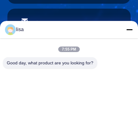
lisa.tu@phidixglobal.com
E-mail
lisa
7:55 PM
0086-21-37214606
Good day, what product are you looking for?
Téléphone
Phidix Motion Controls (Shanghai) Co., Ltd.