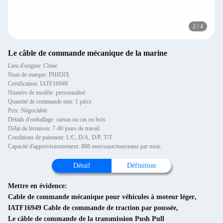
2
/
4
Le câble de commande mécanique de la marine
Lieu d'origine: Chine
Nom de marque: PHIDIX
Certification: IATF16949
Numéro de modèle: personnalisé
Quantité de commande min: 1 pièce
Prix: Négociable
Détails d'emballage: carton ou cas en bois
Délai de livraison: 7-40 jours de travail
Conditions de paiement: L/C, D/A, D/P, T/T
Capacité d'approvisionnement: 888 morceaux/morceaux par mois
Détail
Définition
Mettre en évidence:
Cable de commande mécanique pour véhicules à moteur léger
,
IATF16949 Cable de commande de traction par poussée
,
Le câble de commande de la transmission Push Pull