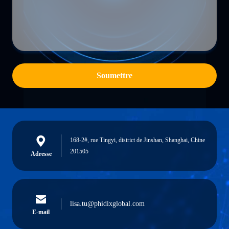
Soumettre
168-2#, rue Tingyi, district de Jinshan, Shanghai, Chine
201505
Adresse
lisa.tu@phidixglobal.com
E-mail