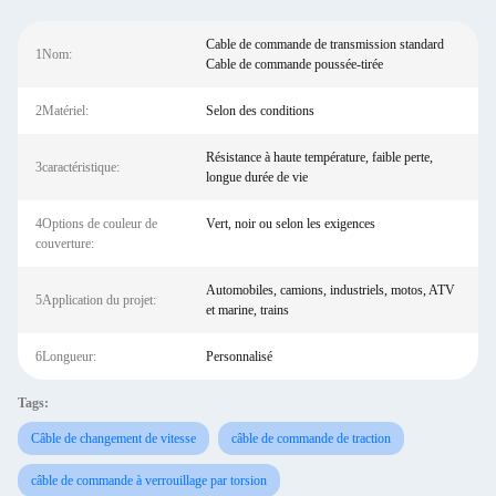
Cable de commande de transmission standard
1Nom:
Cable de commande poussée-tirée
2Matériel:
Selon des conditions
Résistance à haute température, faible perte,
3caractéristique:
longue durée de vie
4Options de couleur de
Vert, noir ou selon les exigences
couverture:
Automobiles, camions, industriels, motos, ATV
5Application du projet:
et marine, trains
6Longueur:
Personnalisé
Tags:
Câble de changement de vitesse
câble de commande de traction
câble de commande à verrouillage par torsion