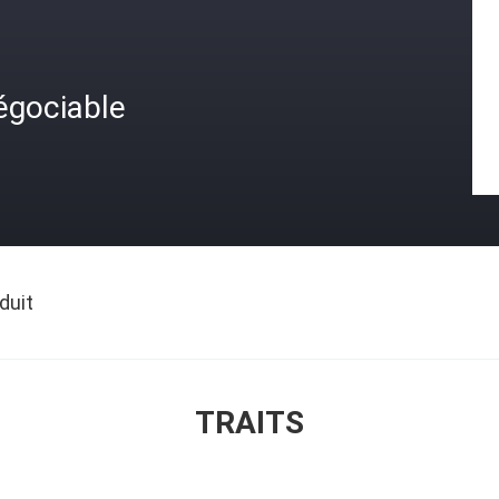
égociable
duit
TRAITS