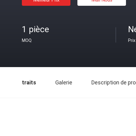
1 pièce
N
MOQ
Prix
traits
Galerie
Description de pro