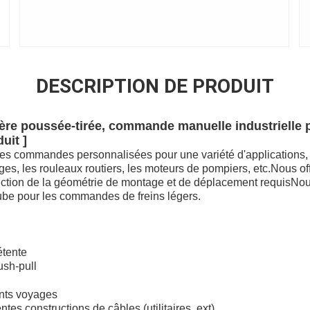
DESCRIPTION DE PRODUIT
gère poussée-tirée, commande manuelle industrielle 
uit ]
des commandes personnalisées pour une variété d'applications, y
ages, les rouleaux routiers, les moteurs de pompiers, etc.Nous of
fonction de la géométrie de montage et de déplacement requisN
ube pour les commandes de freins légers.
étente
ush-pull
ents voyages
tes constructions de câbles (utilitaires, ext)