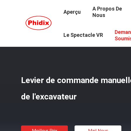
A Propos De
Aperçu
Nous
Deman
Aperçu
/
Produits
/
Levier De Commande De Main
/
Levi
Le Spectacle VR
Soumi
Levier de commande manuelle
de l'excavateur
Meilleur Prix
Mail Nous