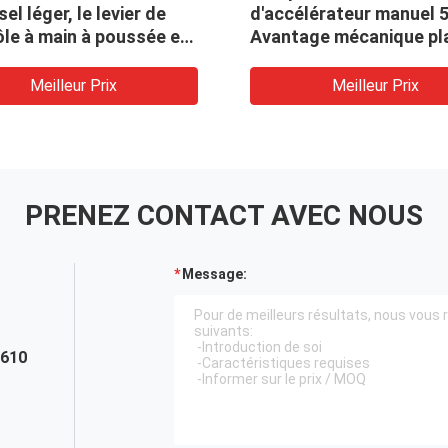
sel léger, le levier de
d'accélérateur manuel 5
le à main à poussée et
Avantage mécanique pl
on industrielle
d'arrêt réglables et ent
câble OEM-compatible
Meilleur Prix
Meilleur Prix
PRENEZ CONTACT AVEC NOUS
Message:
4610