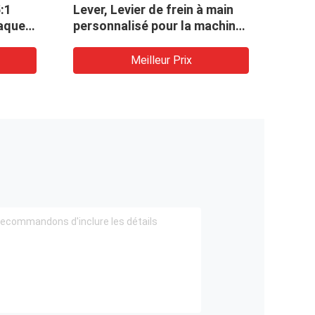
:1
Lever, Levier de frein à main
méca
aques
personnalisé pour la machine
rée de
de construction
Meilleur Prix