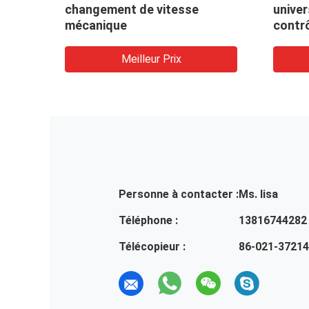
changement de vitesse
univer
mécanique
contrô
tracti
Meilleur Prix
Personne à contacter :
Ms. lisa
Téléphone :
13816744282
Télécopieur :
86-021-3721