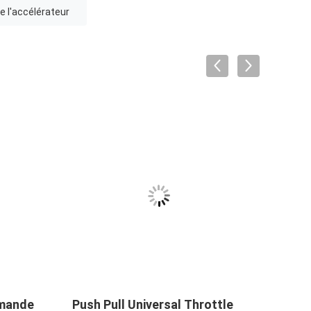
 l'accélérateur
mande
Push Pull Universal Throttle
Levi