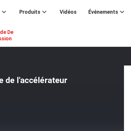
Produits
Vidéos
Événements
de De
er De Commande Manuelle De L'accélérateur De L'excavateur
ssion
 de l'accélérateur