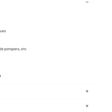
ques
 de pompiers, etc.
e