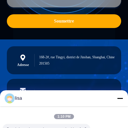
Soumettre
168-2#, rue Tingyi, district de Jinshan, Shanghai, Chine
201505
Adresse
lisa.tu@phidixglobal.com
E-mail
lisa
1:10 PM
0086-21-37214606