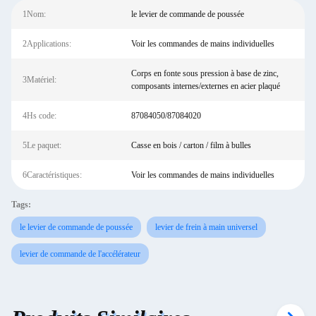
1Nom:
le levier de commande de poussée
2Applications:
Voir les commandes de mains individuelles
Corps en fonte sous pression à base de zinc,
3Matériel:
composants internes/externes en acier plaqué
4Hs code:
87084050/87084020
5Le paquet:
Casse en bois / carton / film à bulles
6Caractéristiques:
Voir les commandes de mains individuelles
Tags:
le levier de commande de poussée
levier de frein à main universel
levier de commande de l'accélérateur