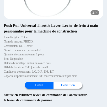
2
/
4
Push Pull Universal Throttle Lever, Levier de frein à main
personnalisé pour la machine de construction
Lieu d'origine: Chine
Nom de marque: PHIDIX
Certification: IATF16949
Numéro de modèle: personnalisé
Quantité de commande min: 1 pièce
Prix: Négociable
Détails d'emballage: carton ou cas en bois
Délai de livraison: 7-40 jours de travail
Conditions de paiement: L/C, D/A, D/P, T/T
Capacité d'approvisionnement: 888 morceaux/morceaux par mois
Détail
Définition
Mettre en évidence:
levier de commande de l'accélérateur
,
le levier de commande de poussée