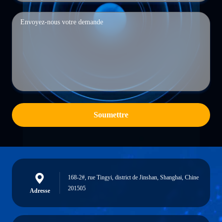
Soumettre
168-2#, rue Tingyi, district de Jinshan, Shanghai, Chine
201505
Adresse