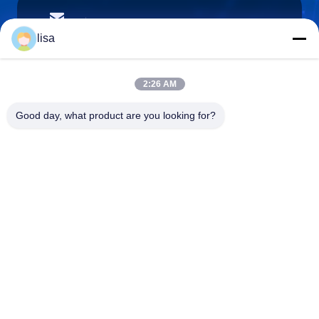
lisa.tu@phidixglobal.com
E-mail
lisa
2:26 AM
0086-21-37214606
Good day, what product are you looking for?
Téléphone
Phidix Motion Controls (Shanghai) Co., Ltd.