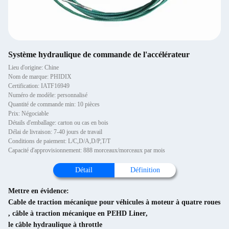
Système hydraulique de commande de l'accélérateur
Lieu d'origine: Chine
Nom de marque: PHIDIX
Certification: IATF16949
Numéro de modèle: personnalisé
Quantité de commande min: 10 pièces
Prix: Négociable
Détails d'emballage: carton ou cas en bois
Délai de livraison: 7-40 jours de travail
Conditions de paiement: L/C,D/A,D/P,T/T
Capacité d'approvisionnement: 888 morceaux/morceaux par mois
Détail
Définition
Mettre en évidence:
Cable de traction mécanique pour véhicules à moteur à quatre roues
,
câble à traction mécanique en PEHD Liner
,
le câble hydraulique à throttle