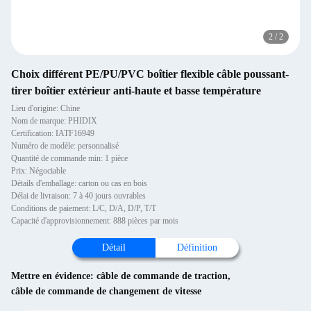
2
/
2
Choix différent PE/PU/PVC boîtier flexible câble poussant-
tirer boîtier extérieur anti-haute et basse température
Lieu d'origine: Chine
Nom de marque: PHIDIX
Certification: IATF16949
Numéro de modèle: personnalisé
Quantité de commande min: 1 pièce
Prix: Négociable
Détails d'emballage: carton ou cas en bois
Délai de livraison: 7 à 40 jours ouvrables
Conditions de paiement: L/C, D/A, D/P, T/T
Capacité d'approvisionnement: 888 pièces par mois
Détail
Définition
Mettre en évidence:
câble de commande de traction
,
câble de commande de changement de vitesse