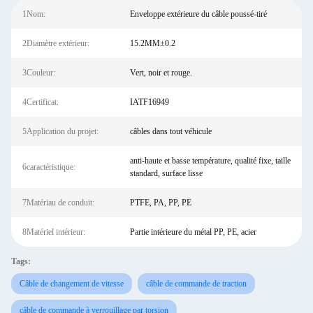
1Nom:
Enveloppe extérieure du câble poussé-tiré
2Diamètre extérieur:
15.2MM±0.2
3Couleur:
Vert, noir et rouge.
4Certificat:
IATF16949
5Application du projet:
câbles dans tout véhicule
anti-haute et basse température, qualité fixe, taille
6caractéristique:
standard, surface lisse
7Matériau de conduit:
PTFE, PA, PP, PE
8Matériel intérieur:
Partie intérieure du métal PP, PE, acier
Tags:
Câble de changement de vitesse
câble de commande de traction
câble de commande à verrouillage par torsion