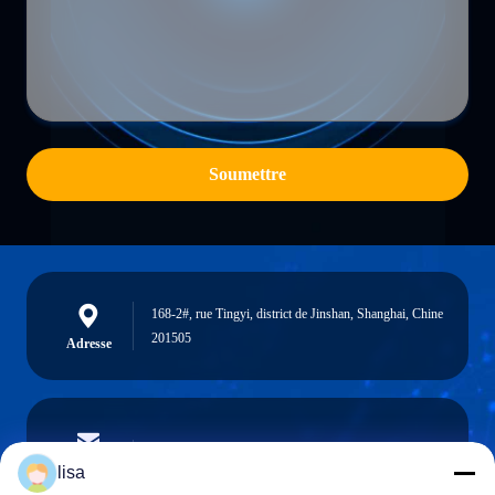
Soumettre
168-2#, rue Tingyi, district de Jinshan, Shanghai, Chine
201505
Adresse
lisa.tu@phidixglobal.com
E-mail
lisa