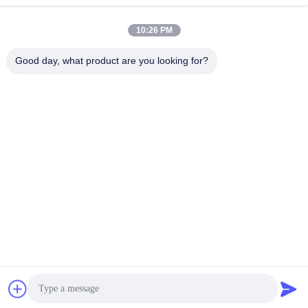
10:26 PM
0086-21-37214606
Good day, what product are you looking for?
Téléphone
Phidix Motion Controls (Shanghai) Co., Ltd.
Phidix Motion Controls (Shanghai) Co., Ltd.
Obtenez le meilleur prix
Obtenez une citation