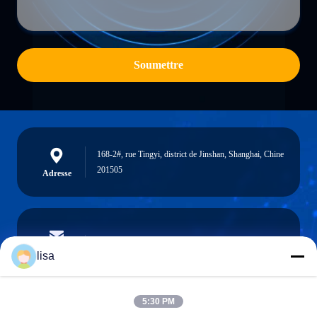
Soumettre
168-2#, rue Tingyi, district de Jinshan, Shanghai, Chine
201505
Adresse
lisa.tu@phidixglobal.com
E-mail
lisa
5:30 PM