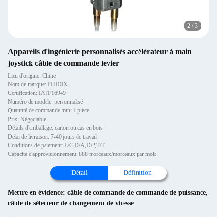
2
/
3
Appareils d'ingénierie personnalisés accélérateur à main
joystick câble de commande levier
Lieu d'origine: Chine
Nom de marque: PHIDIX
Certification: IATF16949
Numéro de modèle: personnalisé
Quantité de commande min: 1 pièce
Prix: Négociable
Détails d'emballage: carton ou cas en bois
Délai de livraison: 7-40 jours de travail
Conditions de paiement: L/C,D/A,D/P,T/T
Capacité d'approvisionnement: 888 morceaux/morceaux par mois
Détail
Définition
Mettre en évidence:
câble de commande de commande de puissance
,
câble de sélecteur de changement de vitesse