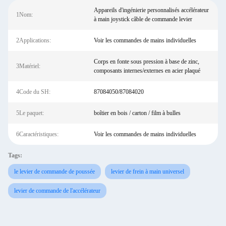
Appareils d'ingénierie personnalisés accélérateur
1Nom:
à main joystick câble de commande levier
2Applications:
Voir les commandes de mains individuelles
Corps en fonte sous pression à base de zinc,
3Matériel:
composants internes/externes en acier plaqué
4Code du SH:
87084050/87084020
5Le paquet:
boîtier en bois / carton / film à bulles
6Caractéristiques:
Voir les commandes de mains individuelles
Tags:
le levier de commande de poussée
levier de frein à main universel
levier de commande de l'accélérateur