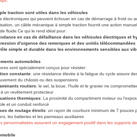
emps.
ple traction sont utiles dans les véhicules
 électroniques qui peuvent échouer en cas de démarrage à froid ou a
isation, un câble mécanique à simple traction fournit une action manu
de fluide.
Ce qui le rend idéal pour:
ndance en cas de défaillance dans les véhicules électriques et h
ression d'urgence des remorques et des unités télécommandées
rôle simple et durable dans les environnements sensibles aux vib
ements automobiles
ivres sont spécialement conçus pour résister:
ation constante
: une résistance élevée à la fatigue du cycle assure d
ouvement du châssis ou des suspensions
aminants routiers
: le sel, la boue, l'huile et le gravier ne compromet
t à un revêtement protecteur
tuations thermiques
: La proximité du compartiment moteur ou l'exposit
le et un conduit renforcé
ces de routage étroits
: un rayon de courbure minimum de 7 pouces pe
rs, les batteries et les panneaux auxiliaires
s personnalisées assurent un engagement positif dans les supports 
omobile