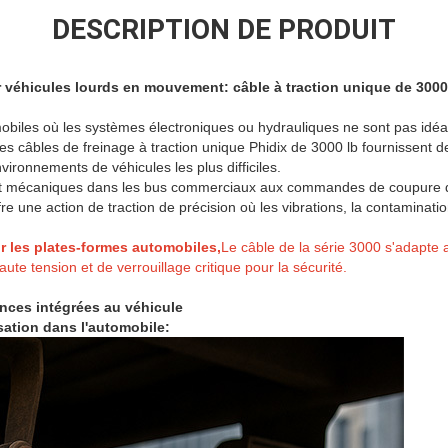
DESCRIPTION DE PRODUIT
r véhicules lourds en mouvement: câble à traction unique de 3000
mobiles où les systèmes électroniques ou hydrauliques ne sont pas idé
les câbles de freinage à traction unique Phidix de 3000 lb fournissent
ironnements de véhicules les plus difficiles.
nt mécaniques dans les bus commerciaux aux commandes de coupure de
re une action de traction de précision où les vibrations, la contaminat
 les plates-formes automobiles,
Le câble de la série 3000 s'adapte 
ute tension et de verrouillage critique pour la sécurité.
ces intégrées au véhicule
isation dans l'automobile: