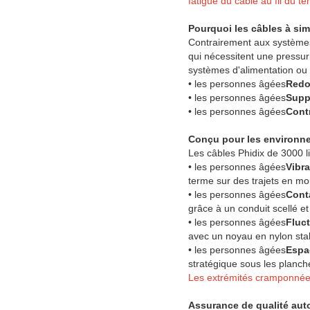
fatigue du câble au fil du t
Pourquoi les câbles à sim
Contrairement aux systèmes
qui nécessitent une pressur
systèmes d'alimentation ou 
• les personnes âgées
Redo
• les personnes âgées
Supp
• les personnes âgées
Cont
Conçu pour les environn
Les câbles Phidix de 3000 l
• les personnes âgées
Vibr
terme sur des trajets en m
• les personnes âgées
Cont
grâce à un conduit scellé e
• les personnes âgées
Fluc
avec un noyau en nylon stab
• les personnes âgées
Espa
stratégique sous les planche
Les extrémités cramponnée
Assurance de qualité aut