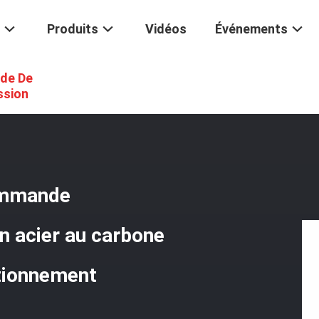
Produits
Vidéos
Événements
de De
semblage De Câbles De Commande Automobile De La Série 3000 En Aci
ssion
ommande
n acier au carbone
ationnement