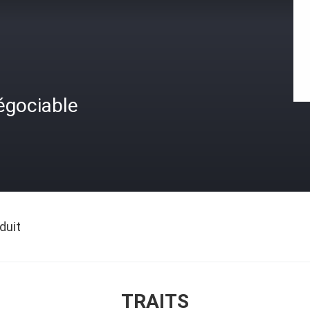
égociable
duit
TRAITS