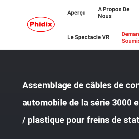
A Propos De
Aperçu
Nous
Deman
Aperçu
/
Produits
/
Câble De Commande Mécanique
/
As
Le Spectacle VR
Soumi
Assemblage de câbles de c
automobile de la série 3000 e
/ plastique pour freins de st