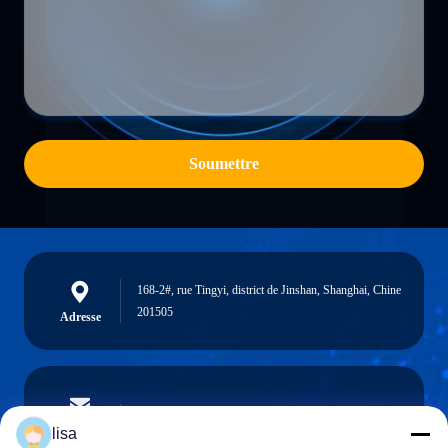
Soumettre
168-2#, rue Tingyi, district de Jinshan, Shanghai, Chine
201505
Adresse
lisa.tu@phidixglobal.com
E-mail
lisa