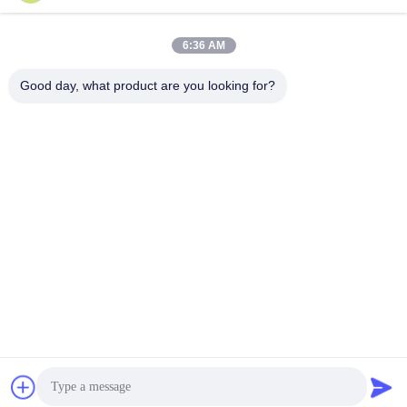
6:36 AM
0086-21-37214606
Good day, what product are you looking for?
Téléphone
Phidix Motion Controls (Shanghai) Co., Ltd.
Phidix Motion Controls (Shanghai) Co., Ltd.
Obtenez le meilleur prix
Obtenez une citation