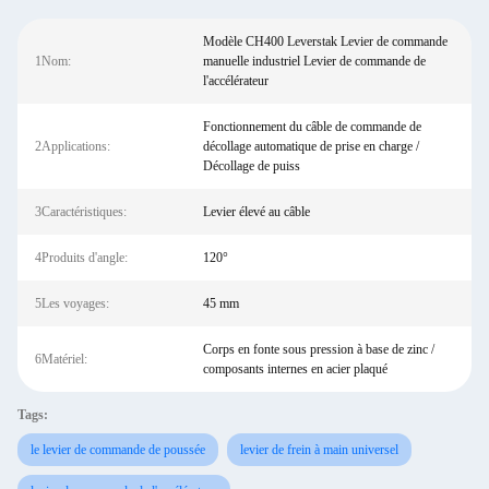
Modèle CH400 Leverstak Levier de commande
1Nom:
manuelle industriel Levier de commande de
l'accélérateur
Fonctionnement du câble de commande de
2Applications:
décollage automatique de prise en charge /
Décollage de puiss
3Caractéristiques:
Levier élevé au câble
4Produits d'angle:
120°
5Les voyages:
45 mm
Corps en fonte sous pression à base de zinc /
6Matériel:
composants internes en acier plaqué
Tags:
le levier de commande de poussée
levier de frein à main universel