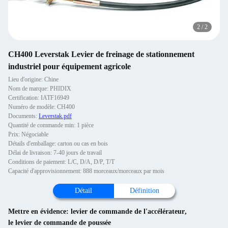
2
/
2
CH400 Leverstak Levier de freinage de stationnement
industriel pour équipement agricole
Lieu d'origine: Chine
Nom de marque: PHIDIX
Certification: IATF16949
Numéro de modèle: CH400
Documents:
Leverstak.pdf
Quantité de commande min: 1 pièce
Prix: Négociable
Détails d'emballage: carton ou cas en bois
Délai de livraison: 7-40 jours de travail
Conditions de paiement: L/C, D/A, D/P, T/T
Capacité d'approvisionnement: 888 morceaux/morceaux par mois
Détail
Définition
Mettre en évidence:
levier de commande de l'accélérateur
,
le levier de commande de poussée