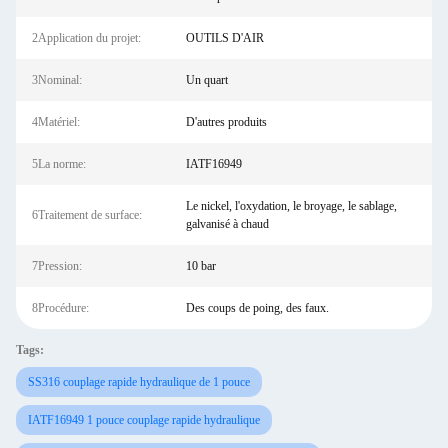
2Application du projet:
OUTILS D'AIR
3Nominal:
Un quart
4Matériel:
D'autres produits
5La norme:
IATF16949
Le nickel, l'oxydation, le broyage, le sablage,
6Traitement de surface:
galvanisé à chaud
7Pression:
10 bar
8Procédure:
Des coups de poing, des faux.
Tags:
SS316 couplage rapide hydraulique de 1 pouce
IATF16949 1 pouce couplage rapide hydraulique