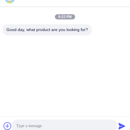
9:23 PM
0086-21-37214606
Good day, what product are you looking for?
Téléphone
Phidix Motion Controls (Shanghai) Co., Ltd.
Phidix Motion Controls (Shanghai) Co., Ltd.
Obtenez le meilleur prix
Obtenez une citation