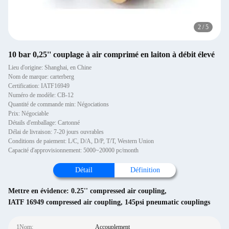
2
/
5
10 bar 0,25'' couplage à air comprimé en laiton à débit élevé
Lieu d'origine: Shanghai, en Chine
Nom de marque: carterberg
Certification: IATF16949
Numéro de modèle: CB-12
Quantité de commande min: Négociations
Prix: Négociable
Détails d'emballage: Cartonné
Délai de livraison: 7-20 jours ouvrables
Conditions de paiement: L/C, D/A, D/P, T/T, Western Union
Capacité d'approvisionnement: 5000~20000 pc/month
Détail
Définition
Mettre en évidence:
0.25'' compressed air coupling
,
IATF 16949 compressed air coupling
,
145psi pneumatic couplings
1Nom:
Accouplement