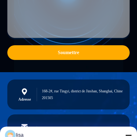
Soumettre
168-2#, rue Tingyi, district de Jinshan, Shanghai, Chine
201505
Adresse
lisa.tu@phidixglobal.com
E-mail
lisa