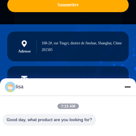
Soumettre
168-2#, rue Tingyi, district de Jinshan, Shanghai, Chine
201505
Adresse
lisa.tu@phidixglobal.com
E-mail
lisa
7:15 AM
0086-21-37214606
Good day, what product are you looking for?
Téléphone