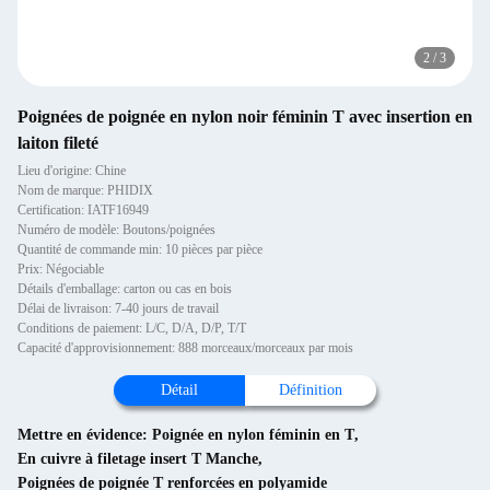
2
/
3
Poignées de poignée en nylon noir féminin T avec insertion en
laiton fileté
Lieu d'origine: Chine
Nom de marque: PHIDIX
Certification: IATF16949
Numéro de modèle: Boutons/poignées
Quantité de commande min: 10 pièces par pièce
Prix: Négociable
Détails d'emballage: carton ou cas en bois
Délai de livraison: 7-40 jours de travail
Conditions de paiement: L/C, D/A, D/P, T/T
Capacité d'approvisionnement: 888 morceaux/morceaux par mois
Détail
Définition
Mettre en évidence:
Poignée en nylon féminin en T
,
En cuivre à filetage insert T Manche
,
Poignées de poignée T renforcées en polyamide