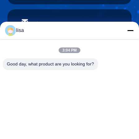
lisa.tu@phidixglobal.com
E-mail
lisa
3:04 PM
0086-21-37214606
Good day, what product are you looking for?
Téléphone
Phidix Motion Controls (Shanghai) Co., Ltd.