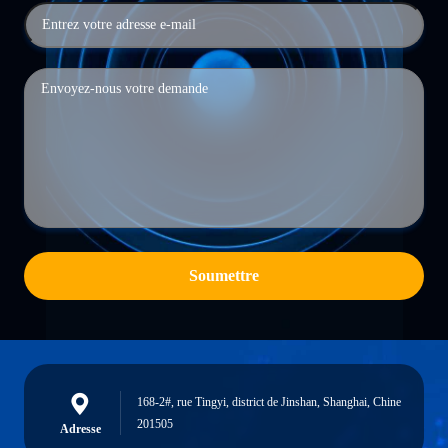
Soumettre
168-2#, rue Tingyi, district de Jinshan, Shanghai, Chine
201505
Adresse