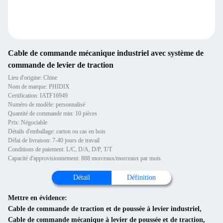
Cable de commande mécanique industriel avec système de
commande de levier de traction
Lieu d'origine: Chine
Nom de marque: PHIDIX
Certification: IATF16949
Numéro de modèle: personnalisé
Quantité de commande min: 10 pièces
Prix: Négociable
Détails d'emballage: carton ou cas en bois
Délai de livraison: 7-40 jours de travail
Conditions de paiement: L/C, D/A, D/P, T/T
Capacité d'approvisionnement: 888 morceaux/morceaux par mois
Détail
Définition
Mettre en évidence:
Cable de commande de traction et de poussée à levier industriel
,
Cable de commande mécanique à levier de poussée et de traction
,