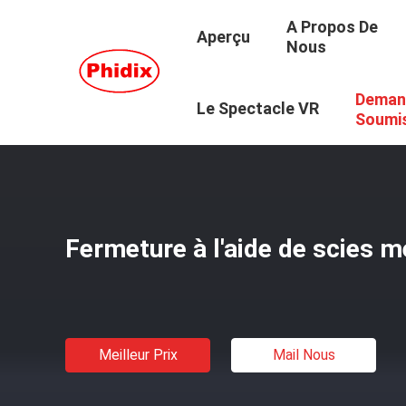
A Propos De
Aperçu
Nous
Deman
Aperçu
/
Produits
/
Garnitures D'extrémité De Câble
/
Fe
Le Spectacle VR
Soumi
Fermeture à l'aide de scies 
Meilleur Prix
Mail Nous