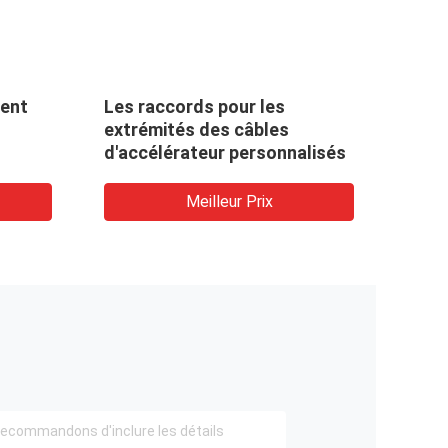
VID
ient
Les raccords pour les
165-
extrémités des câbles
d'ac
d'accélérateur personnalisés
e
Meilleur Prix