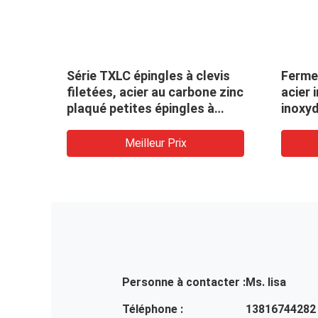
Série TXLC épingles à clevis
Ferme
filetées, acier au carbone zinc
acier 
plaqué petites épingles à
inoxyd
clevis
inoxyd
jardin
Meilleur Prix
Personne à contacter :
Ms. lisa
Téléphone :
13816744282