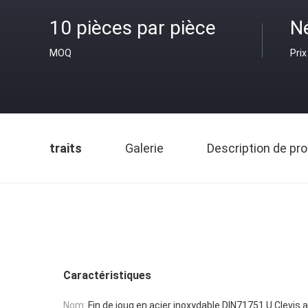
10 pièces par pièce
N
MOQ
Prix
traits
Galerie
Description de pro
Caractéristiques
Nom:
Fin de joug en acier inoxydable DIN71751 U Clevis