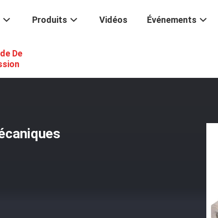
Produits
Vidéos
Événements
de De
rmeture À L'aide De Scies Mécaniques
ssion
mécaniques