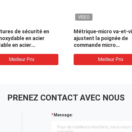
VIDEO
tures de sécurité en
Métrique-micro va-et-v
inoxydable en acier
ajustent la poignée de
able en acier
commande micro
able pour pelouse /
d'ajustement de tête d
contrôle
Meilleur Prix
Meilleur Prix
PRENEZ CONTACT AVEC NOUS
Message: