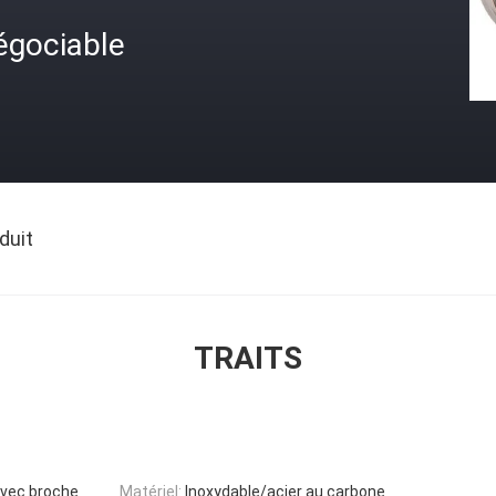
égociable
duit
TRAITS
 avec broche
Matériel:
Inoxydable/acier au carbone