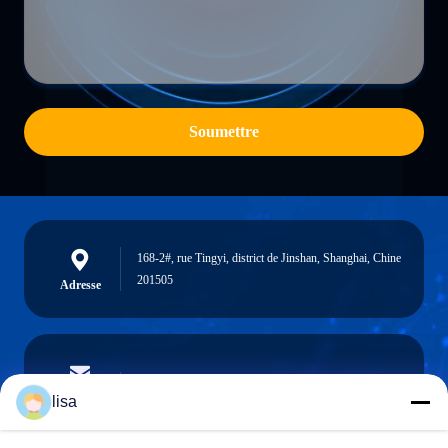
Soumettre
168-2#, rue Tingyi, district de Jinshan, Shanghai, Chine
201505
Adresse
lisa.tu@phidixglobal.com
E-mail
lisa