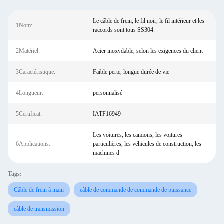
Le câble de frein, le fil noir, le fil intérieur et les
1Nom:
raccords sont tous SS304.
2Matériel:
Acier inoxydable, selon les exigences du client
3Caractéristique:
Faible perte, longue durée de vie
4Longueur:
personnalisé
5Certificat:
IATF16949
Les voitures, les camions, les voitures
6Applications:
particulières, les véhicules de construction, les
machines d
Tags:
Câble de frein à main
câble de commande de commande de puissance
câble de transmission