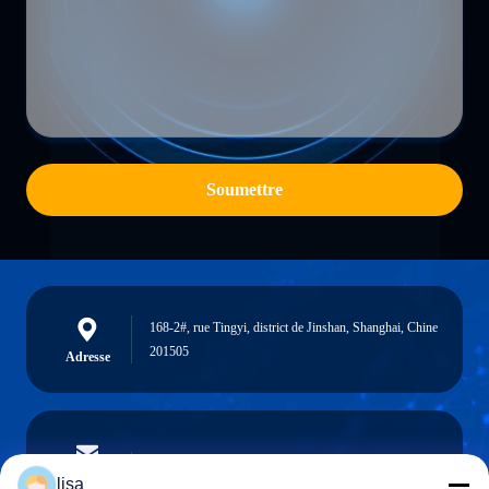
Soumettre
168-2#, rue Tingyi, district de Jinshan, Shanghai, Chine
201505
Adresse
lisa.tu@phidixglobal.com
E-mail
lisa