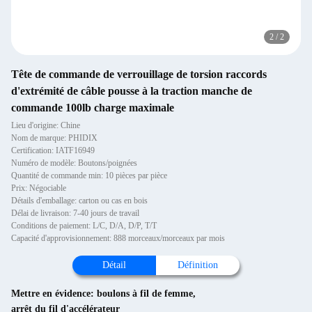
2
/
2
Tête de commande de verrouillage de torsion raccords
d'extrémité de câble pousse à la traction manche de
commande 100lb charge maximale
Lieu d'origine: Chine
Nom de marque: PHIDIX
Certification: IATF16949
Numéro de modèle: Boutons/poignées
Quantité de commande min: 10 pièces par pièce
Prix: Négociable
Détails d'emballage: carton ou cas en bois
Délai de livraison: 7-40 jours de travail
Conditions de paiement: L/C, D/A, D/P, T/T
Capacité d'approvisionnement: 888 morceaux/morceaux par mois
Détail
Définition
Mettre en évidence:
boulons à fil de femme
,
arrêt du fil d'accélérateur