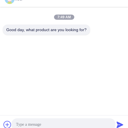
7:49 AM
0086-21-37214606
Good day, what product are you looking for?
Téléphone
Phidix Motion Controls (Shanghai) Co., Ltd.
Phidix Motion Controls (Shanghai) Co., Ltd.
Obtenez le meilleur prix
Obtenez une citation