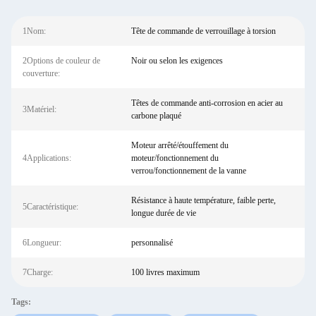
1Nom:
Tête de commande de verrouillage à torsion
2Options de couleur de
Noir ou selon les exigences
couverture:
Têtes de commande anti-corrosion en acier au
3Matériel:
carbone plaqué
Moteur arrêté/étouffement du
4Applications:
moteur/fonctionnement du
verrou/fonctionnement de la vanne
Résistance à haute température, faible perte,
5Caractéristique:
longue durée de vie
6Longueur:
personnalisé
7Charge:
100 livres maximum
Tags: