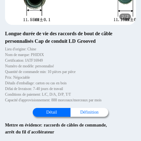
2
/
2
Longue durée de vie des raccords de bout de câble
personnalisés Cap de conduit LD Grooved
Lieu d'origine: Chine
Nom de marque: PHIDIX
Certification: IATF16949
Numéro de modèle: personnalisé
Quantité de commande min: 10 pièces par pièce
Prix: Négociable
Détails d'emballage: carton ou cas en bois
Délai de livraison: 7-40 jours de travail
Conditions de paiement: L/C, D/A, D/P, T/T
Capacité d'approvisionnement: 888 morceaux/morceaux par mois
Détail
Définition
Mettre en évidence:
raccords de câbles de commande
,
arrêt du fil d'accélérateur