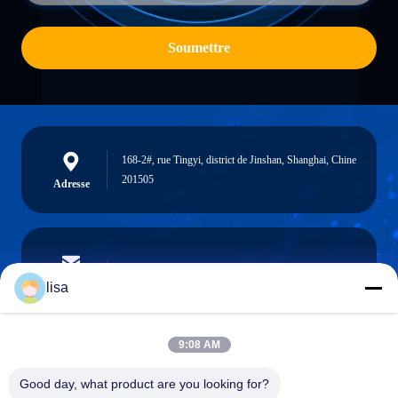
Soumettre
168-2#, rue Tingyi, district de Jinshan, Shanghai, Chine
201505
Adresse
lisa.tu@phidixglobal.com
E-mail
lisa
9:08 AM
0086-21-37214606
Good day, what product are you looking for?
Téléphone