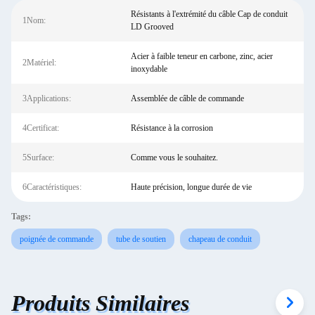
Résistants à l'extrémité du câble Cap de conduit
1Nom:
LD Grooved
Acier à faible teneur en carbone, zinc, acier
2Matériel:
inoxydable
3Applications:
Assemblée de câble de commande
4Certificat:
Résistance à la corrosion
5Surface:
Comme vous le souhaitez.
6Caractéristiques:
Haute précision, longue durée de vie
Tags:
poignée de commande
tube de soutien
chapeau de conduit
Produits Similaires