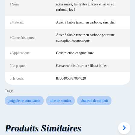
1Nom:
accessoires, les fentes zincées en acier au
carbone, les f
2Matériel:
Acier à faible teneur en carbone, zinc plat
Acier à faible teneur en carbone pour une
3Caractéristiques:
conception économique
4Applications:
Construction et agriculture
5Le paquet:
Casse en bois / carton / film à bulles
6Hs code:
87084050/87084020
Tags:
poignée de commande
tube de soutien
chapeau de conduit
Produits Similaires