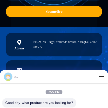
Soumettre
168-2#, rue Tingyi, district de Jinshan, Shanghai, Chine
201505
Adresse
lisa.tu@phidixglobal.com
E-mail
lisa
2:27 PM
0086-21-37214606
Good day, what product are you looking for?
Téléphone