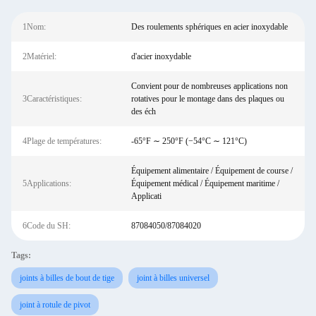
1Nom:
Des roulements sphériques en acier inoxydable
2Matériel:
d'acier inoxydable
Convient pour de nombreuses applications non
3Caractéristiques:
rotatives pour le montage dans des plaques ou
des éch
4Plage de températures:
-65°F ∼ 250°F (−54°C ∼ 121°C)
Équipement alimentaire / Équipement de course /
5Applications:
Équipement médical / Équipement maritime /
Applicati
6Code du SH:
87084050/87084020
Tags:
joints à billes de bout de tige
joint à billes universel
joint à rotule de pivot