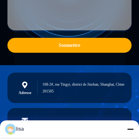
Soumettre
168-2#, rue Tingyi, district de Jinshan, Shanghai, Chine
201505
Adresse
lisa.tu@phidixglobal.com
E-mail
lisa