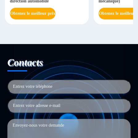
direction automobile
mécanique)
Obtenez le meilleur prix
Obtenez le meilleur 
Contacts