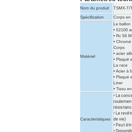
Nom du produit
TSMX-T/TS
Spécification
Corps en 
Le ballon
• 52100 a
• Rc 56 M
• Chromé
Corps
• acier al
Matériel
• Plaqué 
La race
• Acier à 
• Plaqué 
Liner
• Tissu en
• La conce
roulement
résistanc
• Le revê
Caractéristiques
de vie)
• Peut êt
• Disponib