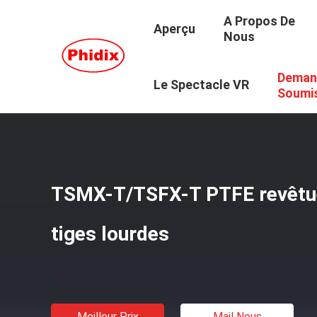
A Propos De
Aperçu
Nous
Deman
Aperçu
/
Produits
/
Connecteur De Bout De Tige
/
TSMX-
Le Spectacle VR
Soumi
TSMX-T/TSFX-T PTFE revêtue
tiges lourdes
Meilleur Prix
Mail Nous