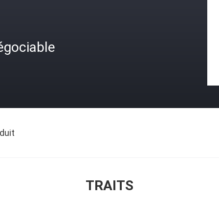
égociable
duit
TRAITS