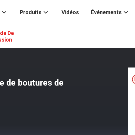
Produits
Vidéos
Événements
de De
T/TSFX-T PTFE Revêtue De Boutures De Tiges Lourdes
ssion
 de boutures de