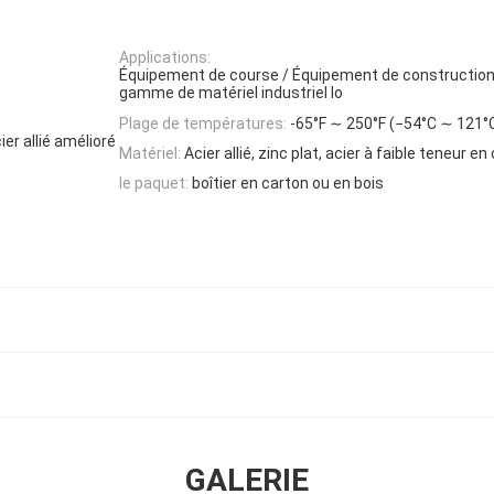
Applications:
Équipement de course / Équipement de construction 
gamme de matériel industriel lo
Plage de températures:
-65°F ∼ 250°F (−54°C ∼ 121°
er allié amélioré
Matériel:
Acier allié, zinc plat, acier à faible teneur e
le paquet:
boîtier en carton ou en bois
GALERIE