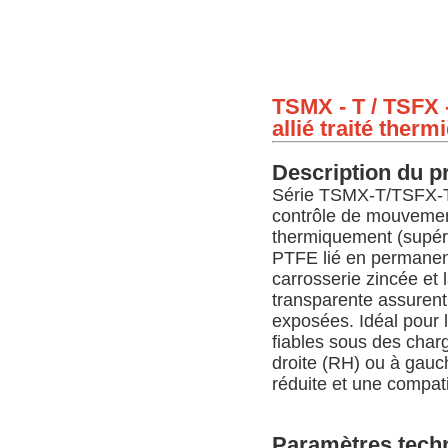
TSMX - T / TSFX 
allié traité ther
Description du p
Série TSMX-T/TSFX-T:
contrôle de mouvement d
thermiquement (supéri
PTFE lié en permanence
carrosserie zincée et 
transparente assurent 
exposées. Idéal pour 
fiables sous des char
droite (RH) ou à gauc
réduite et une compat
Paramètres tech