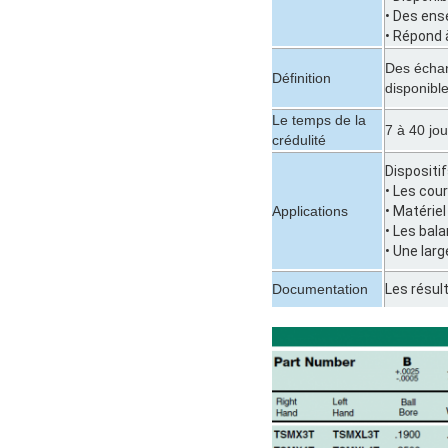
• Des ens
• Répond 
Des échant
Définition
disponible
Le temps de la
7 à 40 jo
crédulité
Dispositi
• Les cou
Applications
• Matérie
• Les bal
• Une lar
Documentation
Les résul