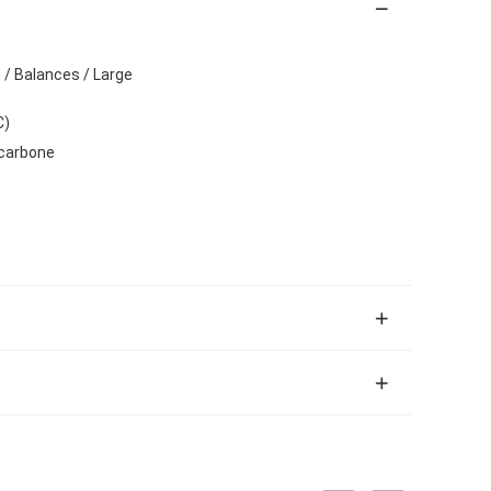
/ Balances / Large
C)
n carbone