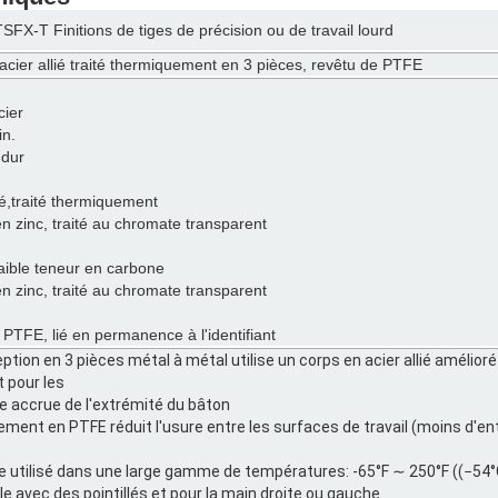
FX-T Finitions de tiges de précision ou de travail lourd
acier allié traité thermiquement en 3 pièces, revêtu de PTFE
cier
in.
 dur
lié,traité thermiquement
en zinc, traité au chromate transparent
faible teneur en carbone
en zinc, traité au chromate transparent
 PTFE, lié en permanence à l'identifiant
ption en 3 pièces métal à métal utilise un corps en acier allié amélioré
 pour les
e accrue de l'extrémité du bâton
tement en PTFE réduit l'usure entre les surfaces de travail (moins d'en
re utilisé dans une large gamme de températures: -65°F ∼ 250°F ((−54
le avec des pointillés et pour la main droite ou gauche