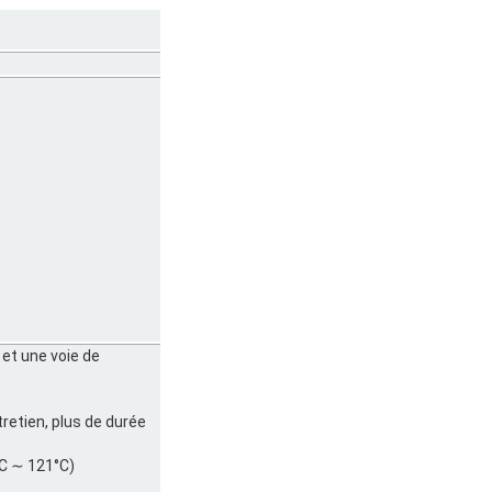
 et une voie de
tretien, plus de durée
°C ∼ 121°C)