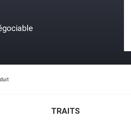
égociable
duit
TRAITS