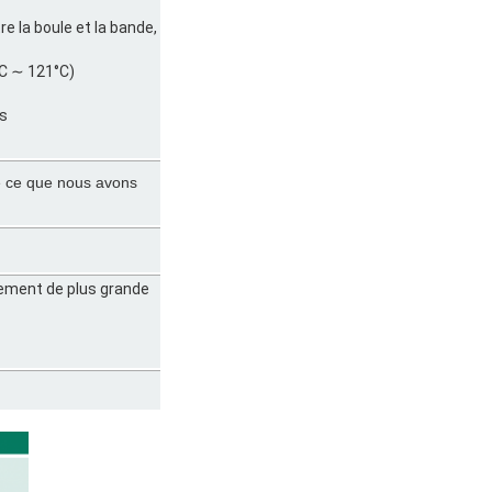
e la boule et la bande,
°C ∼ 121°C)
ns
ue ce que nous avons
vement de plus grande