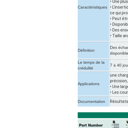
• Une plu
Caractéristiques
• L'inser
ce qui pro
• Peut êt
• Disponib
• Des ens
• Taille 
Des échant
Définition
disponible
Le temps de la
7 à 40 jo
crédulité
une charg
précision
Applications
• Une lar
• Les cou
Documentation
Résultats 