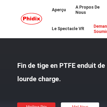
A Propos De
Aperçu
Nous
Deman
Aperçu
/
Produits
/
Connecteur De Bout De Tige
/
Fin De
Le Spectacle VR
Soumi
Fin de tige en PTFE enduit d
lourde charge.
Meilleur Prix
Mail Nous