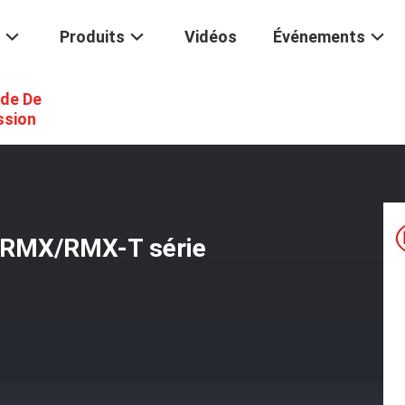
Produits
Vidéos
Événements
de De
 Tige En PTFE Enduit De RMX/RMX-T Série Lourde Charge.
ssion
e RMX/RMX-T série