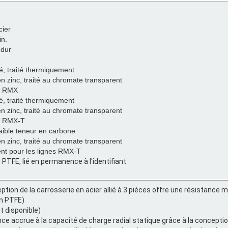
cier
in.
 dur
lié, traité thermiquement
en zinc, traité au chromate transparent
e RMX
lié, traité thermiquement
en zinc, traité au chromate transparent
e RMX-T
faible teneur en carbone
en zinc, traité au chromate transparent
t pour les lignes RMX-T
 PTFE, lié en permanence à l'identifiant
ption de la carrosserie en acier allié à 3 pièces offre une résistance 
n PTFE)
 disponible)
ce accrue à la capacité de charge radial statique grâce à la conception