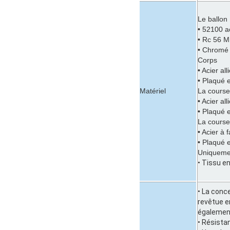
Le ballon
• 52100 a
• Rc 56 M
• Chromé
Corps
• Acier al
• Plaqué 
Matériel
La cours
• Acier al
• Plaqué 
La cours
• Acier à 
• Plaqué 
Uniquemen
• Tissu en
• La conce
revêtue e
également
• Résistan