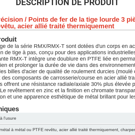
DESCRIPTION DE PRODUIT
cision / Points de fer de la tige lourde 3 pi
êtu, acier allié traité thermiquement
roduit
ige de la série RMX/RMX-T sont dotées d'un corps en acie
 de tige à pas, conçu pour des applications industrielle
iante RMX-T intègre une doublure en PTFE liée en perm
retien et prolonger la durée de vie dans des environnemen
es billes d'acier de qualité de roulement durcies (moulé
t des composants de carrosserie/course en acier allié tr
s offrent une résistance radiale/axiale 30% plus élevée 
Le revêtement en zinc et la finition en chromate transpa
ion et une apparence esthétique de métal brillant pour l
niques
à l'usure
 métal à métal ou PTFE revêtu, acier allié traité thermiquement, charpe