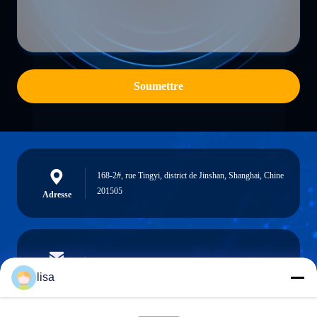
Soumettre
168-2#, rue Tingyi, district de Jinshan, Shanghai, Chine
201505
Adresse
lisa.tu@phidixglobal.com
E-mail
lisa