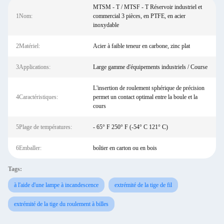
MTSM - T / MTSF - T Réservoir industriel et
1Nom:
commercial 3 pièces, en PTFE, en acier
inoxydable
2Matériel:
Acier à faible teneur en carbone, zinc plat
3Applications:
Large gamme d'équipements industriels / Course
L'insertion de roulement sphérique de précision
4Caractéristiques:
permet un contact optimal entre la boule et la
cours
5Plage de températures:
- 65° F 250° F (-54° C 121° C)
6Emballer:
boîtier en carton ou en bois
Tags:
à l'aide d'une lampe à incandescence
extrémité de la tige de fil
extrémité de la tige du roulement à billes